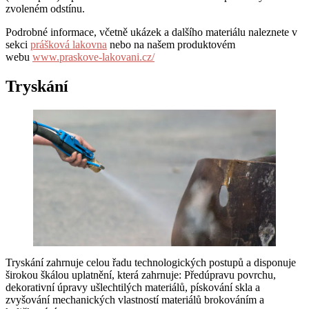
zvoleném odstínu.
Podrobné informace, včetně ukázek a dalšího materiálu naleznete v
sekci
prášková lakovna
nebo na našem produktovém
webu
www.praskove-lakovani.cz/
Tryskání
Tryskání zahrnuje celou řadu technologických postupů a disponuje
širokou škálou uplatnění, která zahrnuje: Předúpravu povrchu,
dekorativní úpravy ušlechtilých materiálů, pískování skla a
zvyšování mechanických vlastností materiálů brokováním a