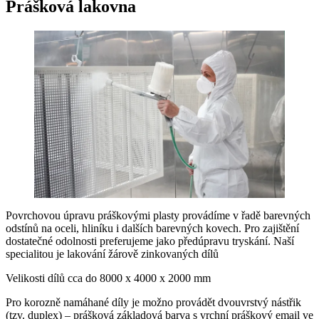
Prášková lakovna
Povrchovou úpravu práškovými plasty provádíme v řadě barevných
odstínů na oceli, hliníku i dalších barevných kovech. Pro zajištění
dostatečné odolnosti preferujeme jako předúpravu tryskání. Naší
specialitou je lakování žárově zinkovaných dílů
Velikosti dílů cca do 8000 x 4000 x 2000 mm
Pro korozně namáhané díly je možno provádět dvouvrstvý nástřik
(tzv. duplex) – prášková základová barva s vrchní práškový email ve