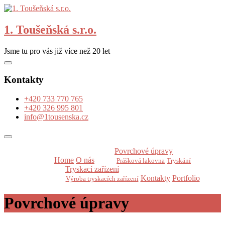
Skip
to
content
1. Toušeňská s.r.o.
Jsme tu pro vás již více než 20 let
Kontakty
+420 733 770 765
+420 326 995 801
info@1tousenska.cz
Povrchové úpravy
Home
O nás
Prášková lakovna
Tryskání
Tryskací zařízení
Kontakty
Portfolio
Výroba tryskacích zařízení
Povrchové úpravy