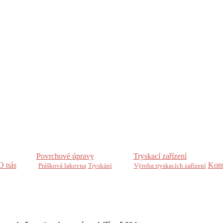
Povrchové úpravy
Tryskací zařízení
O nás
Kont
Prášková lakovna
Tryskání
Výroba tryskacích zařízení