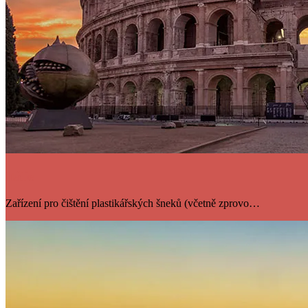
Itálie
Zařízení pro čištění plastikářských šneků (včetně zprovo…