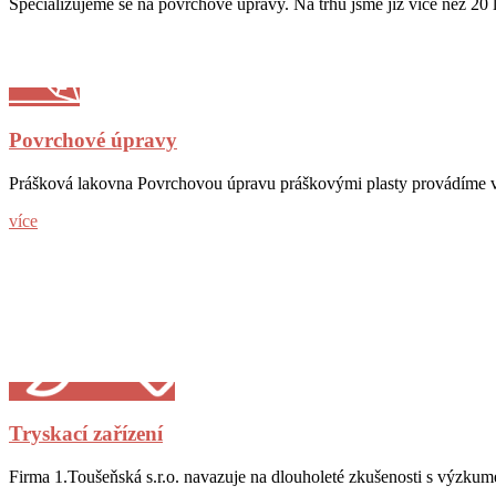
Specializujeme se na povrchové úpravy. Na trhu jsme již více než 20 l
Povrchové úpravy
Prášková lakovna Povrchovou úpravu práškovými plasty provádíme v
více
Tryskací zařízení
Firma 1.Toušeňská s.r.o. navazuje na dlouholeté zkušenosti s výzku