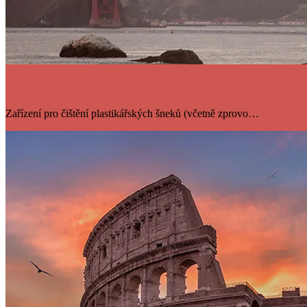
USA
Zařízení pro čištění plastikářských šneků (včetně zprovo…