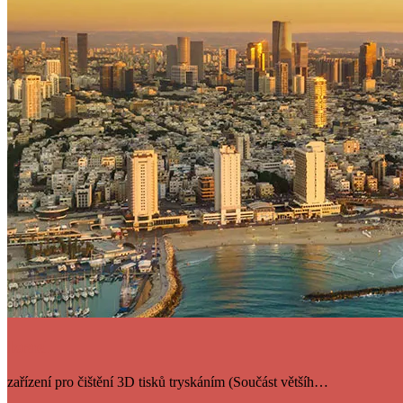
Izrael
zařízení pro čištění 3D tisků tryskáním (Součást většíh…