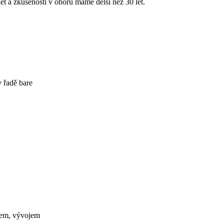
et a zkušenosti v oboru máme delší než 30 let.
 řadě bare
mem, vývojem