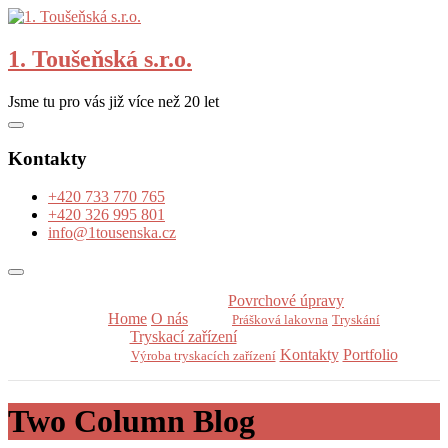
Skip
to
content
1. Toušeňská s.r.o.
Jsme tu pro vás již více než 20 let
Kontakty
+420 733 770 765
+420 326 995 801
info@1tousenska.cz
Povrchové úpravy
Home
O nás
Prášková lakovna
Tryskání
Tryskací zařízení
Kontakty
Portfolio
Výroba tryskacích zařízení
Two Column Blog