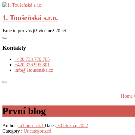
Skip
to
content
1. Toušeňská s.r.o.
Jsme tu pro vás již více než 20 let
Kontakty
+420 733 770 765
+420 326 995 801
info@1tousenska.cz
Home
První blog
Author :
u1tousensk1
Date :
30 března, 2022
Category :
Uncategorized