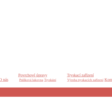
Povrchové úpravy
Tryskací zařízení
O nás
Kont
Prášková lakovna
Tryskání
Výroba tryskacích zařízení