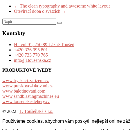
←
The clean typography and awesome white layout
Otevírací doba o svátcích
→
Najdi
...
Kontakty
Hlavní 91, 250 89 Lázně Toušeň
+420 326 995 801
+420 733 770 765
info@1tousenska.cz
PRODUKTOVÉ WEBY
www.tryskaci-zarizeni.cz
www.praskove-lakovani.cz
www.balotinovani.com
www.sandblastingmachines.eu
www.tousenskeateliery.cz
© 2022 |
1. Toušeňská s.r.o.
Používáme cookies, abychom vám poskytli nejlepší online záž